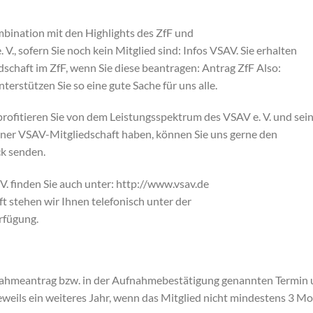
ombination mit den Highlights des ZfF und
V., sofern Sie noch kein Mitglied sind: Infos VSAV. Sie erhalten
dschaft im ZfF, wenn Sie diese beantragen: Antrag ZfF Also:
erstützen Sie so eine gute Sache für uns alle.
profitieren Sie von dem Leistungsspektrum des VSAV e. V. und sei
iner VSAV-Mitgliedschaft haben, können Sie uns gerne den
k senden.
. finden Sie auch unter: http://www.vsav.de
t stehen wir Ihnen telefonisch unter der
rfügung.
ahmeantrag bzw. in der Aufnahmebestätigung genannten Termin un
eweils ein weiteres Jahr, wenn das Mitglied nicht mindestens 3 M