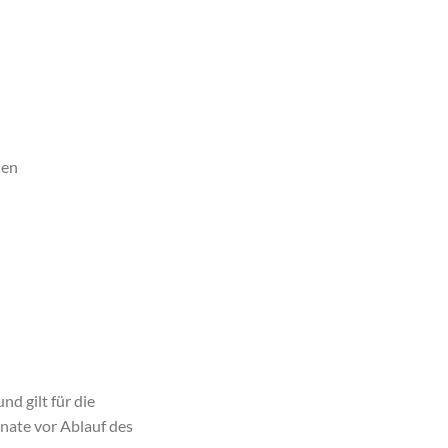
nen
d gilt für die
onate vor Ablauf des