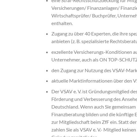
eine Straf-Rechtsschutzdeckung für Mitg
Versicherungen/ Finanzanlagen/ Finanzi
Wirtschaftsprüfer/ Buchprüfer, Unternehm
enthalten.
Zugang zu über 40 Experten, die ihre sp
anbieten (z. B. spezialisierte Rechtsbera
exzellente Versicherungs-Konditionen au
Unternehmer, auch als ON TOP-SCHUTZ f
den Zugang zur Nutzung des VSAV-Mark
aktuelle Marktinformationen über den V
Der VSAV e. V. ist Gründungsmitglied des V
Förderung und Verbesserung des Ansehen
Deutschland. Wenn auch Sie gemeinsam m
Finanzberatung bilden und die künftige 
zur Mitgliedschaft beim ZfF ein. Statt de
zahlen Sie als VSAV e. V.- Mitglied keinen