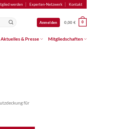
tglied werden
Experten-Netzwerk
Kontakt
0
Anmelden
0,00
€
Aktuelles & Presse
Mitgliedschaften
hutzdeckung für