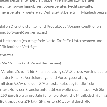
lieder bestimmter Berufsgruppen (Vermittler bzw. Berater
erungen sowie Immobilien, Steuerberater, Rechtsanwälte,
ensberater – weitere auf Anfrage) ist bereits im Mitgliedsbeitra
eziellen Dienstleistungen und Produkte zu Vorzugskonditionen
tung, Softwarelösungen u.v.m.)
f Nettobasis (courtagefreie Netto-Tarife für Unternehmen und
ür laufende Verträge)
tplatzes
SAV-Monitor (z. B. Vermittlerthemen)
ereins „Zukunft für Finanzberatung e. V.“. Ziel des Vereins ist die
s der Finanz-, Versicherungs- und Vorsorgeberatung in
it dem VSAV und dem ZfF eine starke Lobby für die freie
Entwicklung der Branche unterstützen wollen, dann laden wir Sie
r 250 Euro Beitrag pro Jahr für eine ordentliche Mitgliedschaft im 
 Beitrag, da der ZfF tatkräftig unterstützt wird durch die